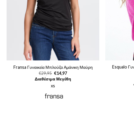
Esqualo Γυ
Fransa Γυναικεία Μπλούζα Αμάνικη Μαύρη
Original
Η
€
29,95
€
14,97
price
τρέχουσα
Διαθέσιμα Μεγέθη
was:
τιμή
€29,95.
είναι:
xs
€14,97.