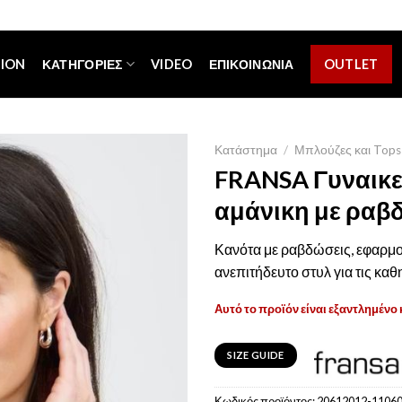
[espa_banner]
TION
ΚΑΤΗΓΟΡΊΕΣ
VIDEO
ΕΠΙΚΟΙΝΩΝΊΑ
OUTLET
Κατάστημα
/
Μπλούζες και Tops
FRANSA Γυναικε
αμάνικη με ραβ
Κανότα με ραβδώσεις, εφαρμο
ανεπιτήδευτο στυλ για τις καθ
Αυτό το προϊόν είναι εξαντλημένο 
SIZE GUIDE
Κωδικός προϊόντος:
20612012-11060