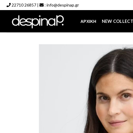
Skip
22710 26857
|
:
info@despinap.gr
to
content
ΑΡΧΙΚΉ
NEW COLLEC