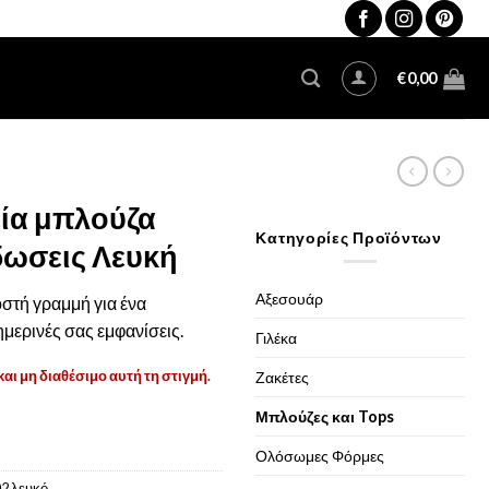
€
0,00
ία μπλούζα
Κατηγορίες Προϊόντων
δωσεις Λευκή
Αξεσουάρ
στή γραμμή για ένα
ημερινές σας εμφανίσεις.
Γιλέκα
και μη διαθέσιμο αυτή τη στιγμή.
Ζακέτες
Μπλούζες και Tops
Ολόσωμες Φόρμες
2 λευκό