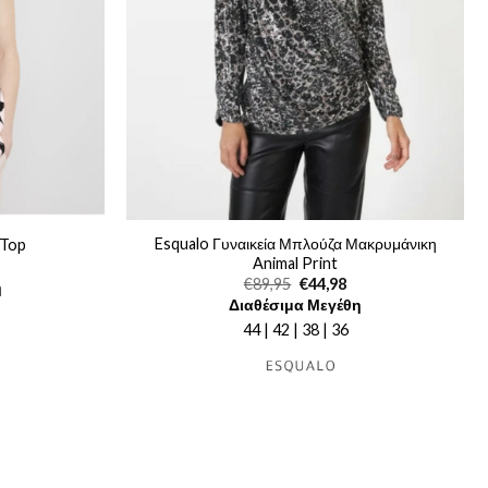
Esqualo Γυναικεία Μπλούζα Μακρυμάνικη
 Top
Animal Print
ρέχουσα
Original
Η
€
89,95
€
44,98
η
μή
price
τρέχουσα
Διαθέσιμα Μεγέθη
ναι:
was:
τιμή
0,00.
€89,95.
είναι:
44 | 42 | 38 | 36
€44,98.