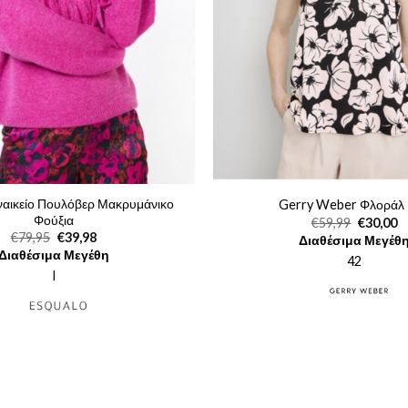
ναικείο Πουλόβερ Μακρυμάνικο
Gerry Weber Φλοράλ
Φούξια
Original
Η
€
59,99
€
30,00
price
τ
Original
Η
€
79,95
€
39,98
Διαθέσιμα Μεγέθ
was:
τι
price
τρέχουσα
Διαθέσιμα Μεγέθη
€59,99.
εί
42
was:
τιμή
€3
€79,95.
είναι:
l
€39,98.