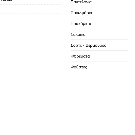
Παντελόνια
Πανωφόρια
Πουκάμισα
Σακάκια
Σορτς - Βερμούδες
Φoρέματα
Φούστες