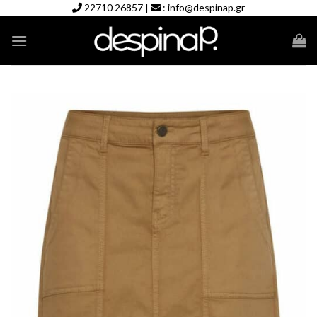
Skip
22710 26857
|
:
info@despinap.gr
to
content