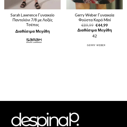
Sarah Lawrence Γυναικείο
Gerry Weber Γυναικεία
Παντελόνι 7/8 με Λοξές
Φούστα Καρό Mini
Τσέπες
Original
Η
€
89,99
€
44,99
price
τρέχουσα
Διαθέσιμα Μεγέθη
Διαθέσιμα Μεγέθη
was:
τιμή
42
€89,99.
είναι:
€44,99.