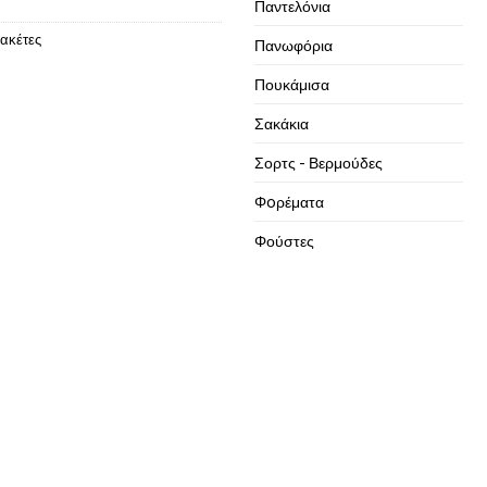
Παντελόνια
ακέτες
Πανωφόρια
Πουκάμισα
Σακάκια
Σορτς - Βερμούδες
Φoρέματα
Φούστες