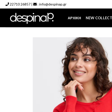
Skip
22710 26857
|
:
info@despinap.gr
to
content
ΑΡΧΙΚΉ
NEW COLLEC