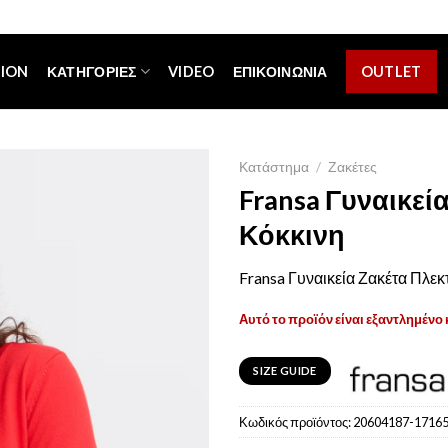
[espa_banner]
TION
ΚΑΤΗΓΟΡΊΕΣ
VIDEO
ΕΠΙΚΟΙΝΩΝΊΑ
OUTLET
Κατάστημα
/
Ζακέτες
Fransa Γυναικεί
Κόκκινη
Fransa Γυναικεία Ζακέτα Πλεκ
Αυτό το προϊόν είναι εξαντλημένο 
SIZE GUIDE
Κωδικός προϊόντος:
20604187-1716