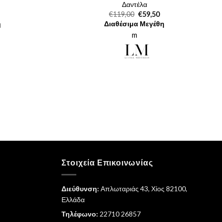
Δαντέλα
Original
Η
€
119,00
€
59,50
ρέχουσα
price
τρέχουσα
η
Διαθέσιμα Μεγέθη
μή
was:
τιμή
ναι:
€119,00.
είναι:
m
4,98.
€59,50.
Στοιχεία Επικοινωνίας
Διεύθυνση:
Απλωταριάς 43, Χίος 82100,
Ελλάδα
Τηλέφωνο:
22710 26857