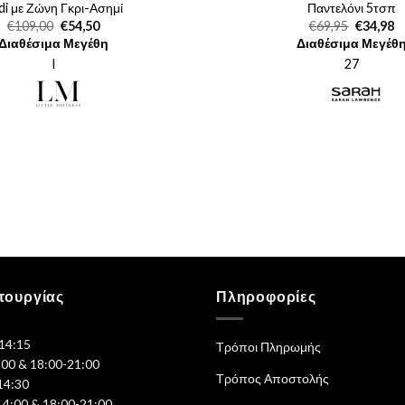
di με Ζώνη Γκρι-Ασημί
Παντελόνι 5τσπ
Original
Η
Original
Η
€
109,00
€
54,50
€
69,95
€
34,98
price
τρέχουσα
price
τ
Διαθέσιμα Μεγέθη
Διαθέσιμα Μεγέθ
was:
τιμή
was:
τι
€109,00.
είναι:
€69,95.
εί
l
27
€54,50.
€3
τουργίας
Πληροφορίες
-14:15
Τρόποι Πληρωμής
:00 & 18:00-21:00
Τρόπος Αποστολής
14:30
14:00 & 18:00-21:00