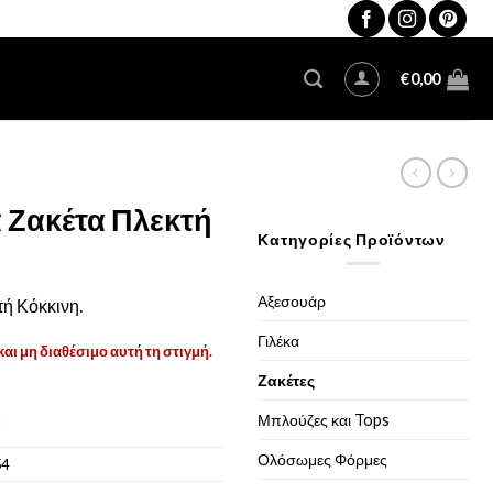
€
0,00
α Ζακέτα Πλεκτή
Κατηγορίες Προϊόντων
Αξεσουάρ
τή Κόκκινη.
Γιλέκα
και μη διαθέσιμο αυτή τη στιγμή.
Ζακέτες
Μπλούζες και Tops
Ολόσωμες Φόρμες
54