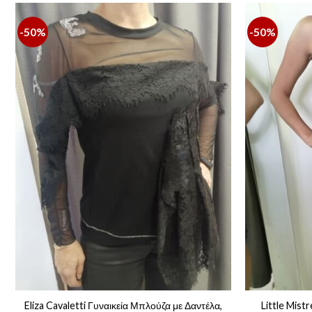
-50%
-50%
Eliza Cavaletti Γυναικεία Μπλούζα με Δαντέλα,
Little Mist