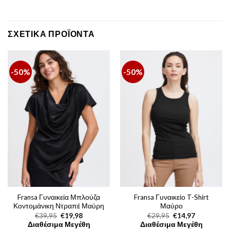
ΣΧΕΤΙΚΆ ΠΡΟΪΌΝΤΑ
-50%
-50%
Fransa Γυναικεία Μπλούζα
Fransa Γυναικείο T-Shirt
Κοντομάνικη Ντραπέ Μαύρη
Μαύρο
Original
Η
Original
Η
€
39,95
€
19,98
€
29,95
€
14,97
price
τρέχουσα
price
τρέχουσα
Διαθέσιμα Μεγέθη
Διαθέσιμα Μεγέθη
was:
τιμή
was:
τιμή