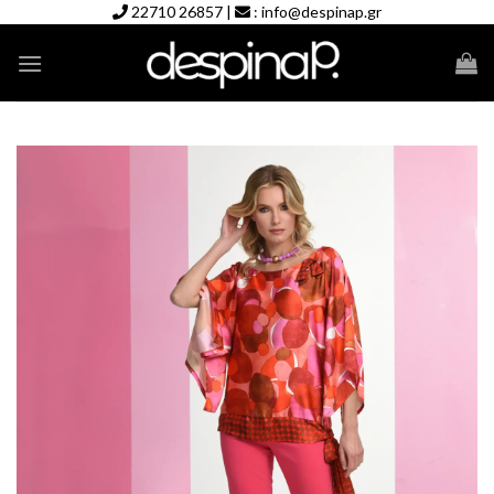
Skip
22710 26857
|
:
info@despinap.gr
to
content