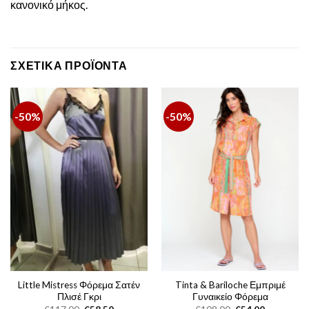
κανονικό μήκος.
ΣΧΕΤΙΚΆ ΠΡΟΪΌΝΤΑ
-50%
-50%
Little Mistress Φόρεμα Σατέν
Tinta & Bariloche Εμπριμέ
Πλισέ Γκρι
Γυναικείο Φόρεμα
Original
Η
Original
Η