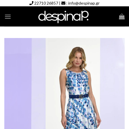
Skip
22710 26857
|
:
info@despinap.gr
to
content