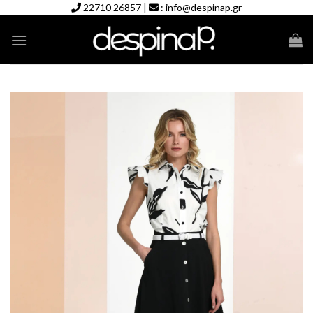
Skip
22710 26857
|
:
info@despinap.gr
to
content