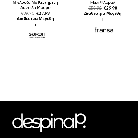
Μπλούζα Με Κεντημένη
Maxi Φλοράλ
Δαντέλα Μαύρο
Original
Η
€
59,95
€
29,98
price
τρέχουσα
Original
Η
€
39,90
€
27,93
Διαθέσιμα Μεγέθη
was:
τιμή
price
τρέχουσα
Διαθέσιμα Μεγέθη
l
€59,95.
είναι:
was:
τιμή
€29,98.
s
€39,90.
είναι:
€27,93.