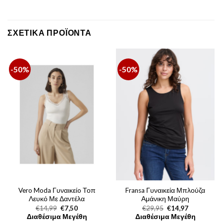
ΣΧΕΤΙΚΆ ΠΡΟΪΌΝΤΑ
-50%
-50%
Vero Moda Γυναικείo Τοπ
Fransa Γυναικεία Μπλούζα
Λευκό Με Δαντέλα
Αμάνικη Μαύρη
Original
Η
Original
Η
€
14,99
€
7,50
€
29,95
€
14,97
price
τρέχουσα
price
τρέχουσα
Διαθέσιμα Μεγέθη
Διαθέσιμα Μεγέθη
was:
τιμή
was:
τιμή