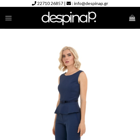
Skip
22710 26857
|
:
info@despinap.gr
to
content