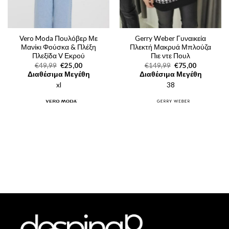
Vero Moda Πουλόβερ Με
Gerry Weber Γυναικεία
Μανίκι Φούσκα & Πλέξη
Πλεκτή Μακρυά Μπλούζα
Πλεξίδα V Εκρού
Πιε ντε Πουλ
Original
Η
Original
Η
€
49,99
€
25,00
€
149,99
€
75,00
price
τρέχουσα
price
τρέχουσα
Διαθέσιμα Μεγέθη
Διαθέσιμα Μεγέθη
was:
τιμή
was:
τιμή
xl
€49,99.
είναι:
38
€149,99.
είναι:
€25,00.
€75,00.