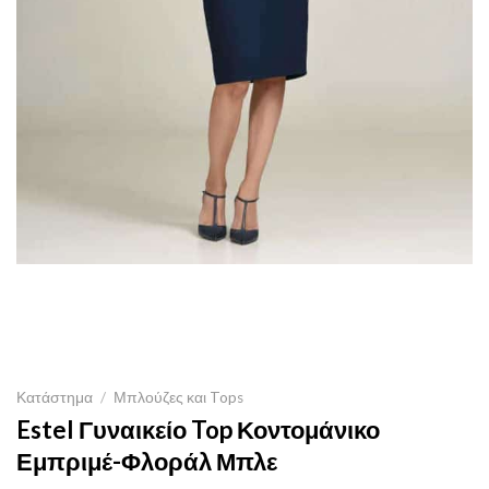
Κατάστημα
/
Μπλούζες και Tops
Estel Γυναικείο Top Κοντομάνικο
Εμπριμέ-Φλοράλ Μπλε