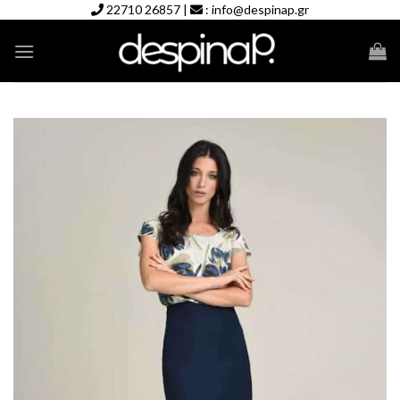
Skip
22710 26857
|
:
info@despinap.gr
to
content