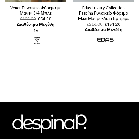
Vener Γυναικείο Φόρεμα με
Edas Luxury Collection
Μανίκι 3/4 Μπλε
Faspina Γυναικείο Φόρεμα
Maxi Μαύρο-Λάιμ Εμπριμέ
Original
Η
€
109,00
€
54,50
price
τρέχουσα
Original
Η
Διαθέσιμα Μεγέθη
€
216,00
€
151,20
was:
τιμή
price
τρέχουσα
Διαθέσιμα Μεγέθη
46
€109,00.
είναι:
was:
τιμή
€54,50.
€216,00.
είναι:
€151,20.