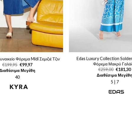
Edas Luxury Collection Solder
υναικείο Φόρεμα Midi Σεμιζιέ Τζιν
Φόρεμα Μακρύ Γαλάζ
Original
Η
€
199,95
€
99,97
price
τρέχουσα
Original
€
259,00
€
181,30
Διαθέσιμα Μεγέθη
was:
τιμή
price
Διαθέσιμα Μεγέθ
€199,95.
είναι:
40
was:
€99,97.
€259,00.
ε
5 | 7