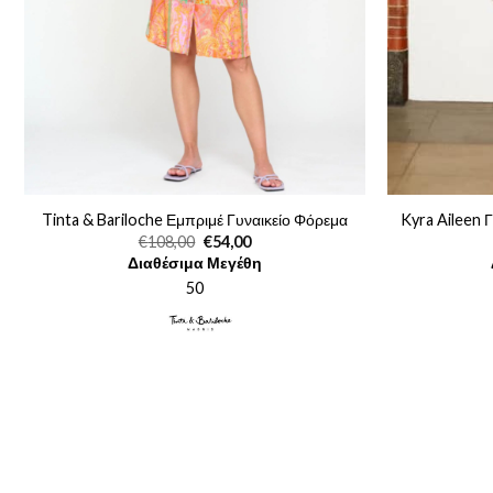
Tinta & Bariloche Εμπριμέ Γυναικείο Φόρεμα
Kyra Aileen Γ
Original
Η
€
108,00
€
54,00
price
τρέχουσα
Διαθέσιμα Μεγέθη
was:
τιμή
€108,00.
είναι:
50
€54,00.