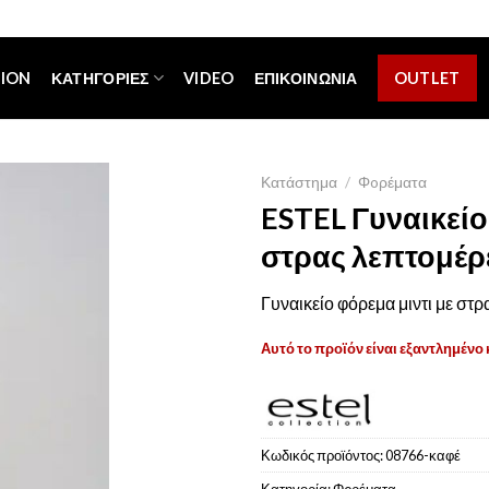
[espa_banner]
TION
ΚΑΤΗΓΟΡΊΕΣ
VIDEO
ΕΠΙΚΟΙΝΩΝΊΑ
OUTLET
Κατάστημα
/
Φoρέματα
ESTEL Γυναικείο
στρας λεπτομέρ
Γυναικείο φόρεμα μιντι με στρ
Αυτό το προϊόν είναι εξαντλημένο 
Κωδικός προϊόντος:
08766-καφέ
Κατηγορία:
Φoρέματα