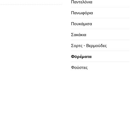
Παντελόνια
Πανωφόρια
Πουκάμισα
Σακάκια
Σορτς - Βερμούδες
Φoρέματα
Φούστες