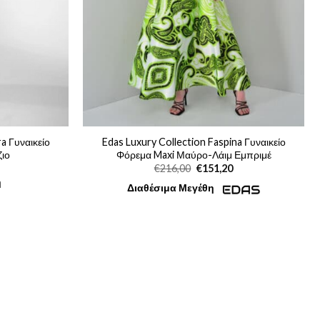
a Γυναικείο
Edas Luxury Collection Faspina Γυναικείο
ιο
Φόρεμα Maxi Μαύρο-Λάιμ Εμπριμέ
Η
Original
Η
€
216,00
€
151,20
τρέχουσα
price
τρέχουσα
η
τιμή
was:
τιμή
Διαθέσιμα Μεγέθη
ίναι:
€216,00.
είναι:
€181,30.
€151,20.