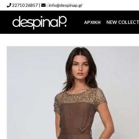
Skip
22710 26857
|
:
info@despinap.gr
to
content
ΑΡΧΙΚΉ
NEW COLLEC