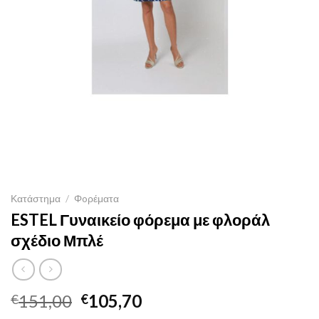
Κατάστημα
/
Φoρέματα
ESTEL Γυναικείο φόρεμα με φλοράλ
σχέδιο Μπλέ
Original
Η
151,00
105,70
€
€
price
τρέχουσα