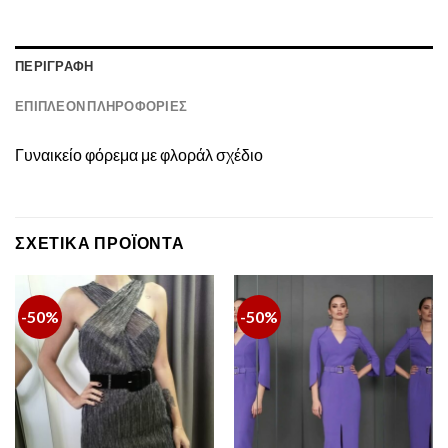
ΠΕΡΙΓΡΑΦΉ
ΕΠΙΠΛΈΟΝ ΠΛΗΡΟΦΟΡΊΕΣ
Γυναικείο φόρεμα με φλοράλ σχέδιο
ΣΧΕΤΙΚΆ ΠΡΟΪΌΝΤΑ
-50%
-50%