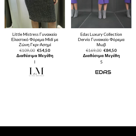
Little Mistress Γυναικείο
Edas Luxury Collection
Ελαστικό Φόρεμα Midi με
Dervio Γυναικείο Φόρεμα
Ζώνη Γκρι-Ασημί
Μωβ
Original
Η
Original
Η
€
109,00
€
54,50
€
169,00
€
84,50
price
τρέχουσα
price
τρέχουσα
Διαθέσιμα Μεγέθη
Διαθέσιμα Μεγέθη
was:
τιμή
was:
τιμή
l
€109,00.
είναι:
5
€169,00.
είναι:
€54,50.
€84,50.