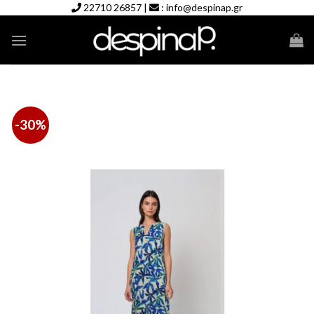
Skip
22710 26857
|
:
info@despinap.gr
to
content
-30%