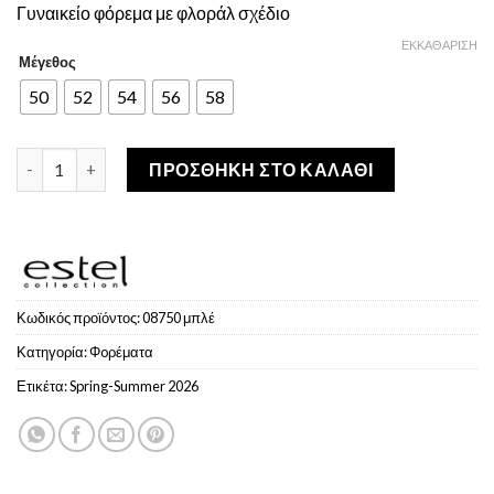
Γυναικείο φόρεμα με φλοράλ σχέδιο
was:
τιμή
€151,00.
είναι:
ΕΚΚΑΘΆΡΙΣΗ
Μέγεθος
€105,70.
50
52
54
56
58
ESTEL Γυναικείο φόρεμα με φλοράλ σχέδιο Μπλέ ποσότητα
ΠΡΟΣΘΉΚΗ ΣΤΟ ΚΑΛΆΘΙ
Κωδικός προϊόντος:
08750 μπλέ
Κατηγορία:
Φoρέματα
Ετικέτα:
Spring-Summer 2026