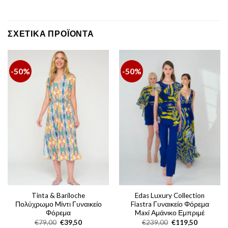
ΣΧΕΤΙΚΆ ΠΡΟΪΌΝΤΑ
-50%
-50%
Tinta & Bariloche
Edas Luxury Collection
Πολύχρωμο Mίντι Γυναικείο
Fiastra Γυναικείο Φόρεμα
Φόρεμα
Maxi Αμάνικο Εμπριμέ
Original
Η
Original
Η
€
79,00
€
39,50
€
239,00
€
119,50