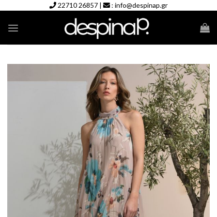
Skip
22710 26857
|
:
info@despinap.gr
to
content