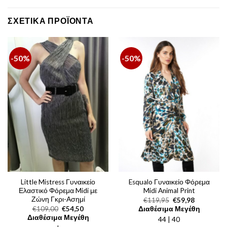
ΣΧΕΤΙΚΆ ΠΡΟΪΌΝΤΑ
-50%
-50%
Little Mistress Γυναικείο
Esqualo Γυναικείο Φόρεμα
Ελαστικό Φόρεμα Midi με
Midi Animal Print
Ζώνη Γκρι-Ασημί
Original
Η
€
119,95
€
59,98
price
τρέχουσα
Original
Η
€
109,00
€
54,50
Διαθέσιμα Μεγέθη
was:
τιμή
price
τρέχουσα
Διαθέσιμα Μεγέθη
44 | 40
€119,95.
είναι:
was:
τιμή
€59,98.