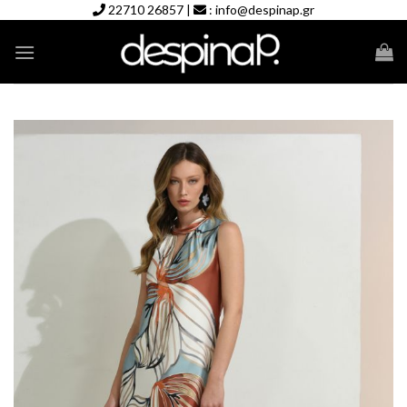
Skip
22710 26857
|
:
info@despinap.gr
to
content