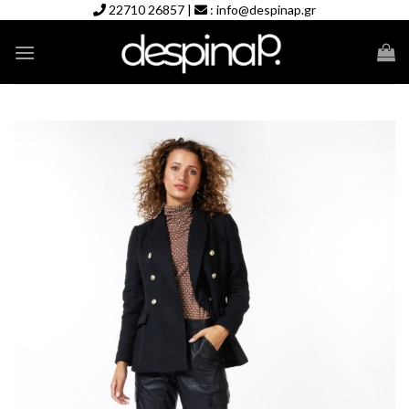
Skip
22710 26857
|
:
info@despinap.gr
to
content