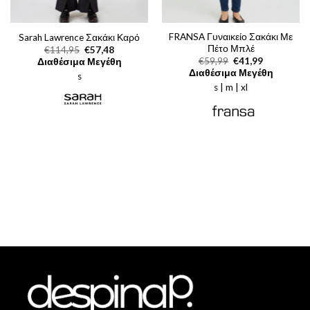
FRANSA Γυναικείο Σακάκι Με
Sarah Lawrence Σακάκι Καρό
Πέτο Μπλέ
Original
Η
€
114,95
€
57,48
price
τρέχουσα
Original
Η
€
59,99
€
41,99
Διαθέσιμα Μεγέθη
was:
τιμή
price
τρέχουσα
Διαθέσιμα Μεγέθη
s
€114,95.
είναι:
was:
τιμή
€57,48.
s | m | xl
€59,99.
είναι:
€41,99.