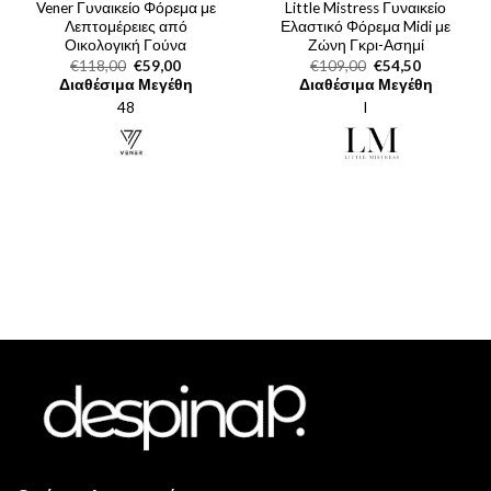
Vener Γυναικείο Φόρεμα με
Little Mistress Γυναικείο
Λεπτομέρειες από
Ελαστικό Φόρεμα Midi με
Οικολογική Γούνα
Ζώνη Γκρι-Ασημί
Original
Η
Original
Η
€
118,00
€
59,00
€
109,00
€
54,50
price
τρέχουσα
price
τρέχουσα
Διαθέσιμα Μεγέθη
Διαθέσιμα Μεγέθη
was:
τιμή
was:
τιμή
48
€118,00.
είναι:
l
€109,00.
είναι:
€59,00.
€54,50.