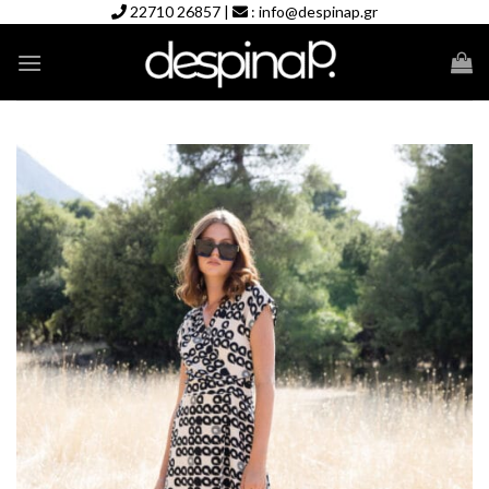
Skip
22710 26857
|
:
info@despinap.gr
to
content