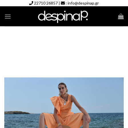
Skip
22710 26857
|
:
info@despinap.gr
to
content