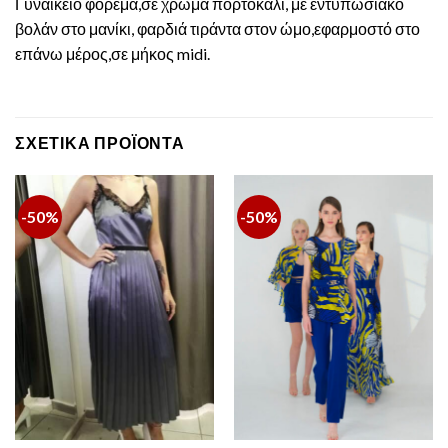
Γυναικείο φόρεμα,σε χρώμα πορτοκαλί, με εντυπωσιακό
βολάν στο μανίκι, φαρδιά τιράντα στον ώμο,εφαρμοστό στο
επάνω μέρος,σε μήκος midi.
ΣΧΕΤΙΚΆ ΠΡΟΪΌΝΤΑ
-50%
-50%