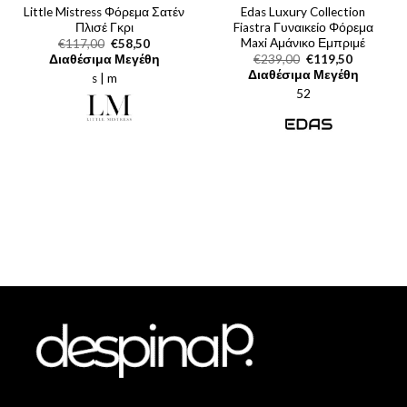
Little Mistress Φόρεμα Σατέν
Edas Luxury Collection
Πλισέ Γκρι
Fiastra Γυναικείο Φόρεμα
Maxi Αμάνικο Εμπριμέ
Original
Η
€
117,00
€
58,50
price
τρέχουσα
Original
Η
Διαθέσιμα Μεγέθη
€
239,00
€
119,50
was:
τιμή
price
τρέχουσα
Διαθέσιμα Μεγέθη
s | m
€117,00.
είναι:
was:
τιμή
€58,50.
52
€239,00.
είναι:
€119,50.