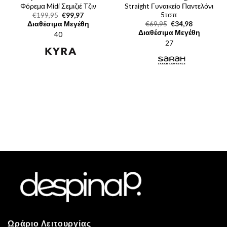
Φόρεμα Midi Σεμιζιέ Τζιν
Straight Γυναικείο Παντελόνι
5τσπ
Original
Η
€
199,95
€
99,97
price
τρέχουσα
Original
Η
Διαθέσιμα Μεγέθη
€
69,95
€
34,98
was:
τιμή
price
τρέχουσα
Διαθέσιμα Μεγέθη
40
€199,95.
είναι:
was:
τιμή
€99,97.
27
€69,95.
είναι:
€34,98.
Ωράριο Λειτουργίας