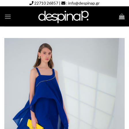
Skip
22710 26857
|
:
info@despinap.gr
to
content