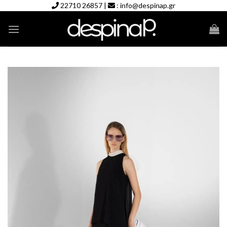
Skip
22710 26857
|
:
info@despinap.gr
to
content