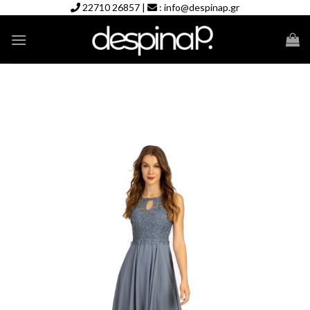
Skip
22710 26857
|
:
info@despinap.gr
to
content