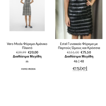
Vero Moda Φόρεμα Αμάνικο
Estel Γυναικείο Φόρεμα με
Πλεκτό
Παρτούς Ώμους και Κρόσσια
Original
Η
Original
Η
€
39,99
€
20,00
€
151,00
€
75,50
price
τρέχουσα
price
τρέχουσα
Διαθέσιμα Μεγέθη
Διαθέσιμα Μεγέθη
was:
τιμή
was:
τιμή
m
€39,99.
είναι:
46 | 48
€151,00.
είναι:
€20,00.
€75,50.