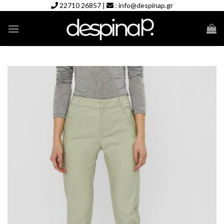
Skip
22710 26857
|
:
info@despinap.gr
to
content