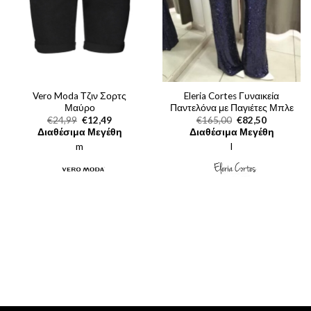
Vero Moda Τζιν Σορτς
Eleria Cortes Γυναικεία
Μαύρο
Παντελόνα με Παγιέτες Μπλε
Original
Η
Original
Η
€
24,99
€
12,49
€
165,00
€
82,50
price
τρέχουσα
price
τρέχουσα
Διαθέσιμα Μεγέθη
Διαθέσιμα Μεγέθη
was:
τιμή
was:
τιμή
m
€24,99.
είναι:
l
€165,00.
είναι:
€12,49.
€82,50.