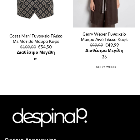
Gerry Weber Γυναικείο
Costa Mani Γυναικείο Γιλέκο
Μακρύ Λινό Γιλέκο Καφέ
Με Μοτίβο Μαύρο Καφέ
Original
Η
€
99,99
€
49,99
Original
Η
€
109,00
€
54,50
price
τρέχουσα
Διαθέσιμα Μεγέθη
price
τρέχουσα
Διαθέσιμα Μεγέθη
was:
τιμή
was:
τιμή
36
€99,99.
είναι:
m
€109,00.
είναι:
€49,99.
€54,50.
Ωράριο Λειτουργίας