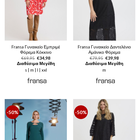
Fransa Γυναικείο Εμπριμέ
Fransa Γυναικείο Δαντελένιο
Φόρεμα Κόκκινο
Αμάνικο Φόρεμα
Original
Η
Original
Η
€
69,95
€
34,98
€
79,95
€
39,98
price
τρέχουσα
price
τρέχουσα
Διαθέσιμα Μεγέθη
Διαθέσιμα Μεγέθη
was:
τιμή
was:
τιμή
s | m | l | xxl
€69,95.
είναι:
m
€79,95.
είναι:
€34,98.
€39,98.
-50%
-50%