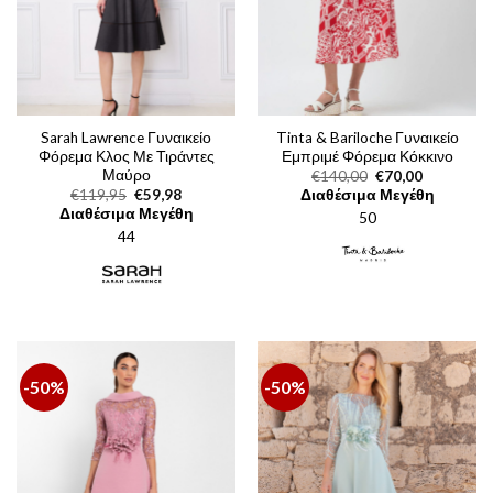
Sarah Lawrence Γυναικείο
Tinta & Bariloche Γυναικείο
Φόρεμα Κλος Με Τιράντες
Εμπριμέ Φόρεμα Κόκκινο
Μαύρο
Original
Η
€
140,00
€
70,00
price
τρέχουσα
Original
Η
€
119,95
€
59,98
Διαθέσιμα Μεγέθη
was:
τιμή
price
τρέχουσα
Διαθέσιμα Μεγέθη
50
€140,00.
είναι:
was:
τιμή
€70,00.
44
€119,95.
είναι:
€59,98.
-50%
-50%