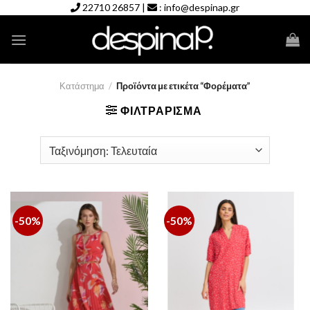
Skip
22710 26857
|
:
info@despinap.gr
to
content
Κατάστημα
/
Προϊόντα με ετικέτα “Φορέματα”
ΦΙΛΤΡΆΡΙΣΜΑ
-50%
-50%