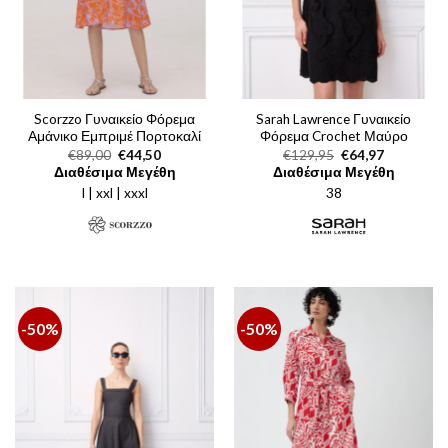
Scorzzo Γυναικείο Φόρεμα
Sarah Lawrence Γυναικείο
Αμάνικο Εμπριμέ Πορτοκαλί
Φόρεμα Crochet Μαύρο
Original
Η
Original
Η
€
89,00
€
44,50
€
129,95
€
64,97
price
τρέχουσα
price
τρέχουσα
Διαθέσιμα Μεγέθη
Διαθέσιμα Μεγέθη
was:
τιμή
was:
τιμή
l | xxl | xxxl
€89,00.
είναι:
38
€129,95.
είναι:
€44,50.
€64,97.
-50%
-50%