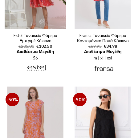
Estel Γυναικείο Φόρεμα
Fransa Γυναικείο Φόρεμα
Εμπριμέ Κόκκινο
Κοντομάνικο Πουά Κόκκινο
Original
Η
Original
Η
€
205,00
€
102,50
€
69,95
€
34,98
price
τρέχουσα
price
τρέχουσα
Διαθέσιμα Μεγέθη
Διαθέσιμα Μεγέθη
was:
τιμή
was:
τιμή
56
€205,00.
είναι:
m | xl | xxl
€69,95.
είναι:
€102,50.
€34,98.
-50%
-50%