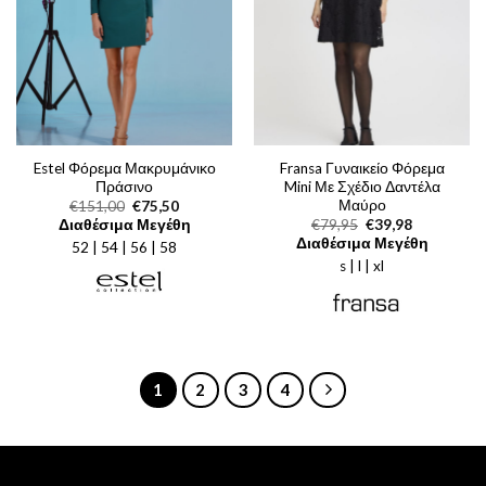
Estel Φόρεμα Μακρυμάνικο
Fransa Γυναικείο Φόρεμα
Πράσινο
Mini Με Σχέδιο Δαντέλα
Μαύρο
Original
Η
€
151,00
€
75,50
price
τρέχουσα
Original
Η
Διαθέσιμα Μεγέθη
€
79,95
€
39,98
was:
τιμή
price
τρέχουσα
Διαθέσιμα Μεγέθη
52 | 54 | 56 | 58
€151,00.
είναι:
was:
τιμή
€75,50.
s | l | xl
€79,95.
είναι:
€39,98.
1
2
3
4