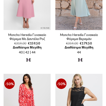
Moncho Heredia Γυναικείο
Moncho Heredia Γυναικείο
Φόρεμα Με Δαντέλα Ροζ
Φόρεμα Βεραμάν
Original
Η
Original
Η
€
319,00
€
159,50
€
359,00
€
179,50
price
τρέχουσα
price
τρέχουσα
Διαθέσιμα Μεγέθη
Διαθέσιμα Μεγέθη
was:
τιμή
was:
τιμή
40 | 42 | 44
€319,00.
είναι:
44
€359,00.
είναι:
€159,50.
€179,50.
-50%
-50%