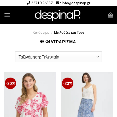
Skip
22710 26857
|
:
info@despinap.gr
to
content
Κατάστημα
/
Μπλούζες και Tops
ΦΙΛΤΡΆΡΙΣΜΑ
-30%
-30%