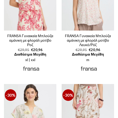
FRANSA Γυναικεία Μπλούζα
FRANSA Γυναικεία Μπλούζα
αμάνικη με φλοράλ μοτίβο
αμάνικη με φλοράλ μοτίβο
Ροζ
Λευκό/Ρόζ
Original
Η
Original
Η
€
29,95
€
20,96
€
29,95
€
20,96
price
τρέχουσα
price
τρέχουσα
Διαθέσιμα Μεγέθη
Διαθέσιμα Μεγέθη
was:
τιμή
was:
τιμή
xl | xxl
€29,95.
είναι:
m
€29,95.
είναι:
€20,96.
€20,96.
-30%
-30%