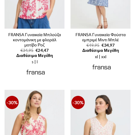
FRANSA Γυναικεία Μπλούζα
FRANSA Γυναικεία Φούστα
κοντομάνικη με φλοράλ
εμπριμέ Μιντι Μπλέ
μοτίβο Ροζ
Original
Η
€
49,95
€
34,97
price
τρέχουσα
Original
Η
€
34,95
€
24,47
Διαθέσιμα Μεγέθη
was:
τιμή
price
τρέχουσα
Διαθέσιμα Μεγέθη
xl | xxl
€49,95.
είναι:
was:
τιμή
€34,97.
s | l
€34,95.
είναι:
€24,47.
-30%
-30%