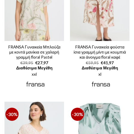
FRANSA Γυναικεία Μπλούζα
FRANSA Γυναικεία φούστα
με κοντά μανίκια σε χαλαρή
ίσια γραμμή μίντι με κουμπιά
γραμμή floral Pastel
και άνοιγμα floral καφέ
Original
Η
Original
Η
€
39,95
€
27,97
€
59,95
€
41,97
price
τρέχουσα
price
τρέχουσα
Διαθέσιμα Μεγέθη
Διαθέσιμα Μεγέθη
was:
τιμή
was:
τιμή
xxl
€39,95.
είναι:
xl
€59,95.
είναι:
€27,97.
€41,97.
-30%
-30%