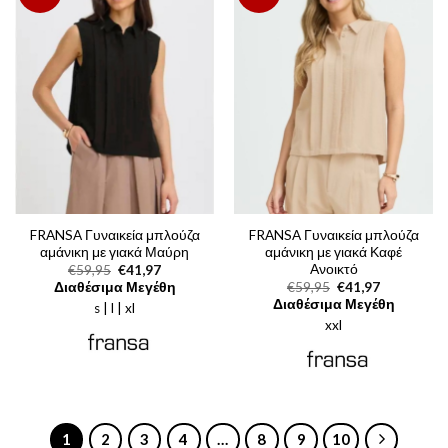
FRANSA Γυναικεία μπλούζα
FRANSA Γυναικεία μπλούζα
αμάνικη με γιακά Μαύρη
αμάνικη με γιακά Καφέ
Ανοικτό
Original
Η
€
59,95
€
41,97
price
τρέχουσα
Original
Η
Διαθέσιμα Μεγέθη
€
59,95
€
41,97
was:
τιμή
price
τρέχουσα
Διαθέσιμα Μεγέθη
s | l | xl
€59,95.
είναι:
was:
τιμή
€41,97.
xxl
€59,95.
είναι:
€41,97.
1
2
3
4
…
8
9
10