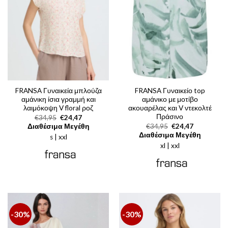
FRANSA Γυναικεία μπλούζα
FRANSA Γυναικείο top
αμάνικη ίσια γραμμή και
αμάνικο με μοτίβο
λαιμόκοψη V floral ροζ
ακουαρέλας και V ντεκολτέ
Πράσινο
Original
Η
€
34,95
€
24,47
price
τρέχουσα
Original
Η
Διαθέσιμα Μεγέθη
€
34,95
€
24,47
was:
τιμή
price
τρέχουσα
Διαθέσιμα Μεγέθη
s | xxl
€34,95.
είναι:
was:
τιμή
€24,47.
xl | xxl
€34,95.
είναι:
€24,47.
-30%
-30%