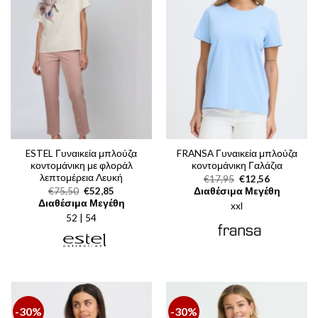
ESTEL Γυναικεία μπλούζα
FRANSA Γυναικεία μπλούζα
κοντομάνικη με φλοράλ
κοντομάνικη Γαλάζια
λεπτομέρεια Λευκή
Original
Η
€
17,95
€
12,56
price
τρέχουσα
Original
Η
€
75,50
€
52,85
Διαθέσιμα Μεγέθη
was:
τιμή
price
τρέχουσα
Διαθέσιμα Μεγέθη
xxl
€17,95.
είναι:
was:
τιμή
€12,56.
52 | 54
€75,50.
είναι:
€52,85.
-30%
-30%