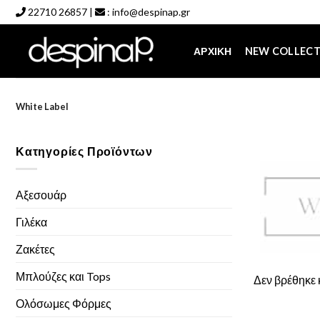
Skip
22710 26857
|
:
info@despinap.gr
to
content
ΑΡΧΙΚΉ
NEW COLLEC
White Label
Κατηγορίες Προϊόντων
Αξεσουάρ
Γιλέκα
Ζακέτες
Μπλούζες και Tops
Δεν βρέθηκε κ
Ολόσωμες Φόρμες