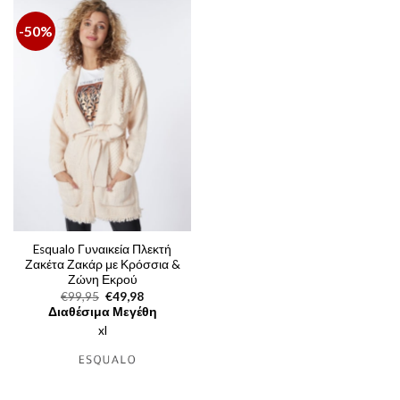
-50%
Esqualo Γυναικεία Πλεκτή
Ζακέτα Ζακάρ με Κρόσσια &
Ζώνη Εκρού
Original
Η
€
99,95
€
49,98
price
τρέχουσα
Διαθέσιμα Μεγέθη
was:
τιμή
xl
€99,95.
είναι:
€49,98.