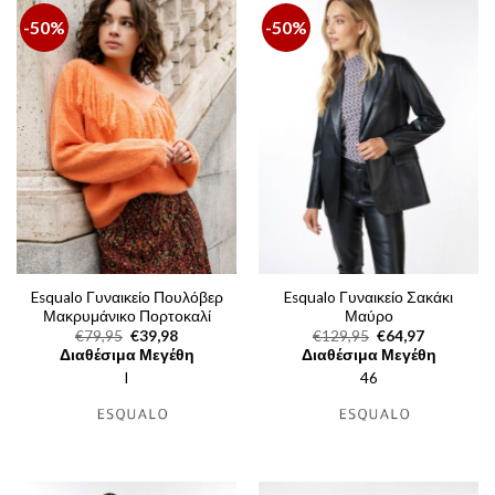
-50%
-50%
Esqualo Γυναικείο Πουλόβερ
Esqualo Γυναικείο Σακάκι
Μακρυμάνικο Πορτοκαλί
Μαύρο
Original
Η
Original
Η
€
79,95
€
39,98
€
129,95
€
64,97
price
τρέχουσα
price
τρέχουσα
Διαθέσιμα Μεγέθη
Διαθέσιμα Μεγέθη
was:
τιμή
was:
τιμή
l
€79,95.
είναι:
46
€129,95.
είναι:
€39,98.
€64,97.