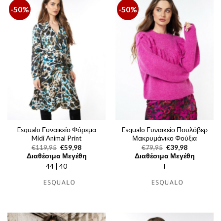
-50%
-50%
Esqualo Γυναικείο Φόρεμα
Esqualo Γυναικείο Πουλόβερ
Midi Animal Print
Μακρυμάνικο Φούξια
Original
Η
Original
Η
€
119,95
€
59,98
€
79,95
€
39,98
price
τρέχουσα
price
τρέχουσα
Διαθέσιμα Μεγέθη
Διαθέσιμα Μεγέθη
was:
τιμή
was:
τιμή
44 | 40
€119,95.
είναι:
l
€79,95.
είναι:
€59,98.
€39,98.