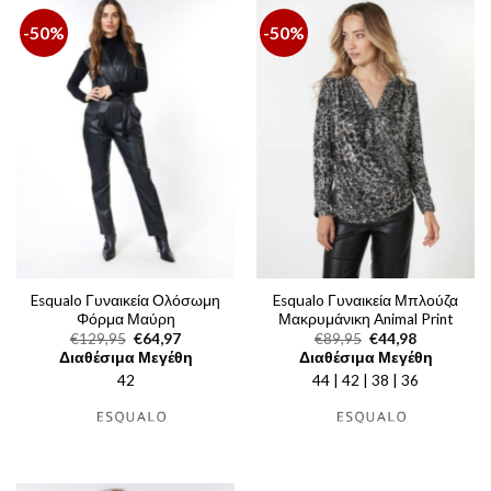
-50%
-50%
Esqualo Γυναικεία Ολόσωμη
Esqualo Γυναικεία Μπλούζα
Φόρμα Μαύρη
Μακρυμάνικη Animal Print
Original
Η
Original
Η
€
129,95
€
64,97
€
89,95
€
44,98
price
τρέχουσα
price
τρέχουσα
Διαθέσιμα Μεγέθη
Διαθέσιμα Μεγέθη
was:
τιμή
was:
τιμή
42
€129,95.
είναι:
44 | 42 | 38 | 36
€89,95.
είναι:
€64,97.
€44,98.