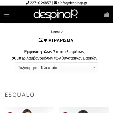
Skip
22710 26857
|
:
info@despinap.gr
to
content
Esqualo
ΦΙΛΤΡΆΡΙΣΜΑ
Εμφάνιση όλων 7 αποτελεσμάτων,
συμπεριλαμβανομένων των θυγατρικών μαρκών