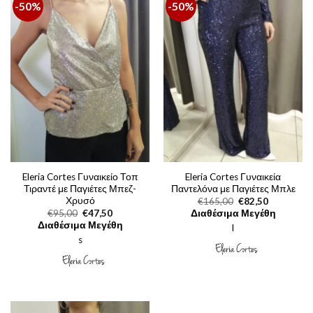
-50%
-50%
Eleria Cortes Γυναικείο Τοπ
Eleria Cortes Γυναικεία
Τιραντέ με Παγιέτες Μπεζ-
Παντελόνα με Παγιέτες Μπλε
Χρυσό
Original
Η
€
165,00
€
82,50
price
τρέχουσα
Original
Η
€
95,00
€
47,50
Διαθέσιμα Μεγέθη
was:
τιμή
price
τρέχουσα
Διαθέσιμα Μεγέθη
l
€165,00.
είναι:
was:
τιμή
€82,50.
s
€95,00.
είναι:
€47,50.