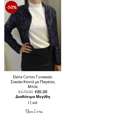
-50%
Eleria Cortes Γυναικείο
Σακάκι Κοντό με Παγιέτες
Μπλε
Original
Η
€
170,00
€
85,00
price
τρέχουσα
Διαθέσιμα Μεγέθη
was:
τιμή
l | xxl
€170,00.
είναι:
€85,00.