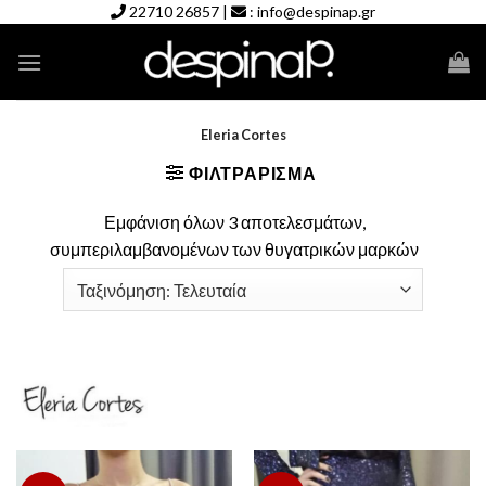
Skip
22710 26857
|
:
info@despinap.gr
to
content
Eleria Cortes
ΦΙΛΤΡΆΡΙΣΜΑ
Εμφάνιση όλων 3 αποτελεσμάτων,
συμπεριλαμβανομένων των θυγατρικών μαρκών