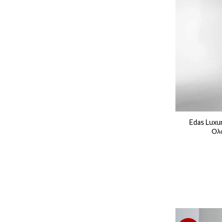
Edas Luxur
Ολ