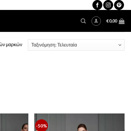
€
0,00
κών μαρκών
-50%