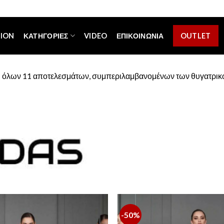
[espa_banner]
TION
ΚΑΤΗΓΟΡΊΕΣ
VIDEO
ΕΠΙΚΟΙΝΩΝΊΑ
OUTLET
 όλων 11 αποτελεσμάτων, συμπεριλαμβανομένων των θυγατρι
-50%