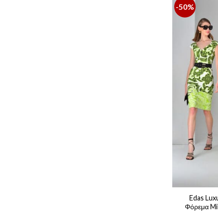
-50%
Edas Luxu
Φόρεμα Mi