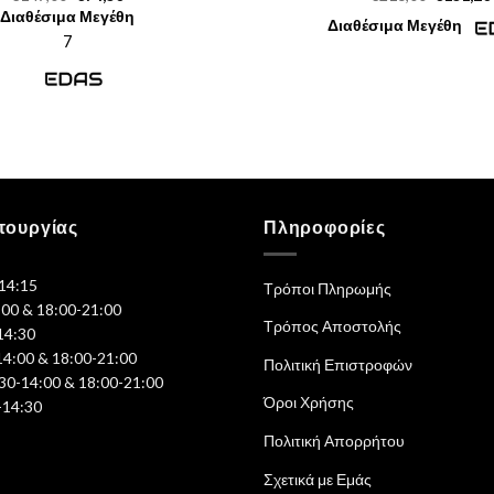
price
τρέχουσα
price
Διαθέσιμα Μεγέθη
was:
τιμή
was:
Διαθέσιμα Μεγέθη
€149,00.
είναι:
€216,00.
7
€74,50.
τουργίας
Πληροφορίες
-14:15
Τρόποι Πληρωμής
:00 & 18:00-21:00
Τρόπος Αποστολής
14:30
14:00 & 18:00-21:00
Πολιτική Επιστροφών
30-14:00 & 18:00-21:00
Όροι Χρήσης
-14:30
Πολιτική Απορρήτου
Σχετικά με Εμάς