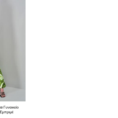
na Γυναικείο
 Εμπριμέ
Η