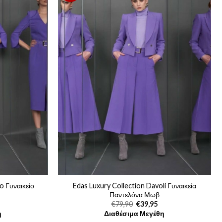
o Γυναικείο
Edas Luxury Collection Davoli Γυναικεία
Παντελόνα Μωβ
Η
Original
Η
€
79,90
€
39,95
ρέχουσα
price
τρέχουσα
η
Διαθέσιμα Μεγέθη
ιμή
was:
τιμή