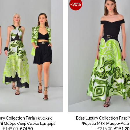
-30%
ry Collection Faria Γυναικείο
Edas Luxury Collection Faspi
ni Μαύρο-Λάιμ-Λευκό Εμπριμέ
Φόρεμα Maxi Μαύρο-Λάιμ
Original
Η
Original
€
149,00
€
74,50
€
216,00
€
151,20