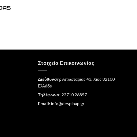
τρέχουσα
τιμή
είναι:
€151,20.
Στοιχεία Επικοινωνίας
Διεύθυνση:
Απλωταριάς 43, Χίος 82100,
Ελλάδα
Τηλέφωνο:
22710 26857
Email:
info@despinap.gr