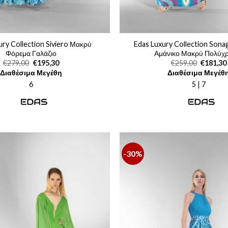
ury Collection Siviero Μακρύ
Edas Luxury Collection Sona
Φόρεμα Γαλάζιο
Αμάνικο Μακρύ Πολύχ
Original
Η
Original
€
279,00
€
195,30
€
259,00
€
181,30
price
τρέχουσα
price
Διαθέσιμα Μεγέθη
Διαθέσιμα Μεγέθ
was:
τιμή
was:
€279,00.
είναι:
€259,00.
6
5 | 7
€195,30.
-30%