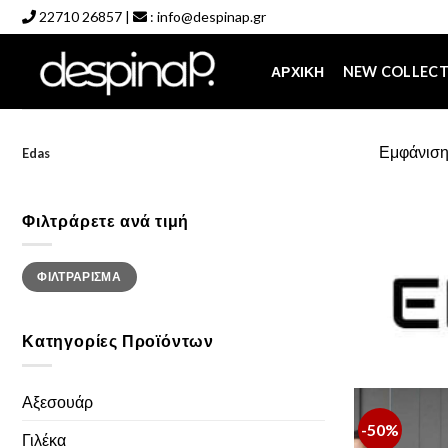
Skip
22710 26857
|
:
info@despinap.gr
to
content
ΑΡΧΙΚΉ
NEW COLLEC
Εμφάνιση
Edas
Φιλτράρετε ανά τιμή
Ελάχιστη
Μέγιστη
ΦΙΛΤΡΆΡΙΣΜΑ
τιμή
τιμή
Κατηγορίες Προϊόντων
Αξεσουάρ
-50%
Γιλέκα