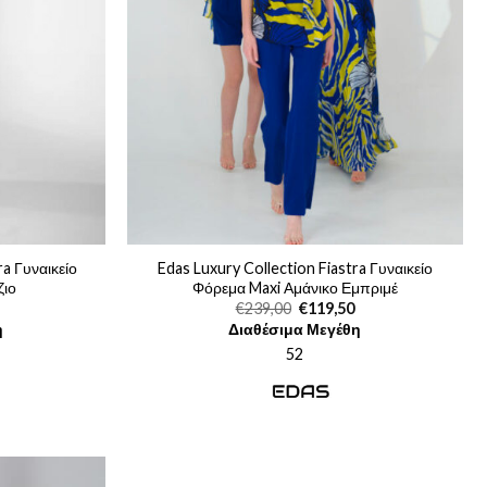
ra Γυναικείο
Edas Luxury Collection Fiastra Γυναικείο
ζιο
Φόρεμα Maxi Αμάνικο Εμπριμέ
Η
Original
Η
€
239,00
€
119,50
τρέχουσα
price
τρέχουσα
η
Διαθέσιμα Μεγέθη
τιμή
was:
τιμή
είναι:
€239,00.
είναι:
52
€181,30.
€119,50.