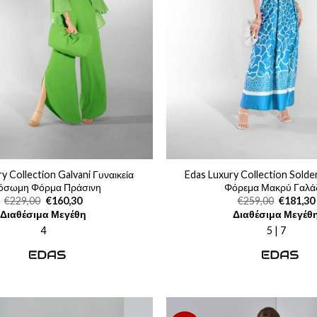
y Collection Galvani Γυναικεία
Edas Luxury Collection Solde
όσωμη Φόρμα Πράσινη
Φόρεμα Μακρύ Γαλά
Original
Η
Original
€
229,00
€
160,30
€
259,00
€
181,30
price
τρέχουσα
price
Διαθέσιμα Μεγέθη
Διαθέσιμα Μεγέθ
was:
τιμή
was:
€229,00.
είναι:
€259,00.
4
5 | 7
€160,30.