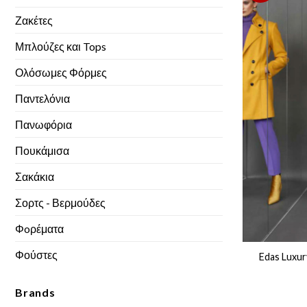
Ζακέτες
Μπλούζες και Tops
Ολόσωμες Φόρμες
Παντελόνια
Πανωφόρια
Πουκάμισα
Σακάκια
Σορτς - Βερμούδες
Φoρέματα
Φούστες
Edas Luxur
Brands