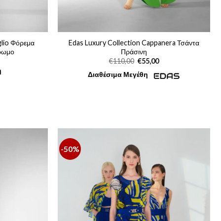
glio Φόρεμα
Edas Luxury Collection Cappanera Τσάντα
ρωμο
Πράσινη
Η
Original
Η
€
110,00
€
55,00
τρέχουσα
price
τρέχουσα
η
τιμή
was:
τιμή
Διαθέσιμα Μεγέθη
είναι:
€110,00.
είναι:
€181,30.
€55,00.
-50%