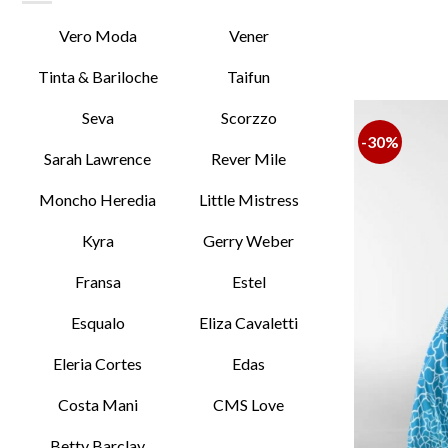
Vero Moda
Vener
Tinta & Bariloche
Taifun
Seva
Scorzzo
-30%
Sarah Lawrence
Rever Mile
Moncho Heredia
Little Mistress
Kyra
Gerry Weber
Fransa
Estel
Esqualo
Eliza Cavaletti
Eleria Cortes
Edas
Costa Mani
CMS Love
Betty Barclay